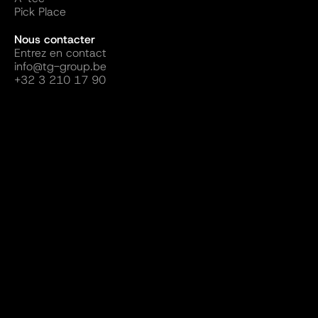
Pick Place
Nous contacter
Entrez en contact
info@tg-group.be
+32 3 210 17 90
Follow us
Site web réalisé par ALLDAY Creatives
Termes et conditions générales
Politique de confidentialité
Privacy Policy