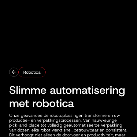
Robotica
Slimme automatisering
met robotica
Onze geavanceerde robotoplossingen transformeren uw
productie- en verpakkingsprocessen. Van nauwkeurige
pick-and-place tot volledig geautomatiseerde verpakking
van dozen, elke robot werkt snel, betrouwbaar en consistent.
Dit verhoogt niet alleen de doorvoer en productiviteit, maar